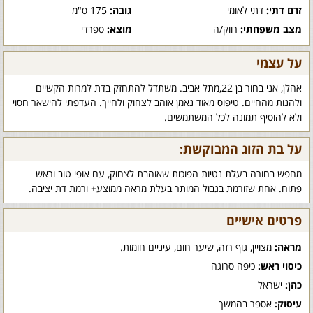
זרם דתי:
דתי לאומי
גובה:
175 ס"מ
מצב משפחתי:
רווק/ה
מוצא:
ספרדי
על עצמי
אהלן, אני בחור בן 22,מתל אביב. משתדל להתחזק בדת למרות הקשיים
ולהנות מהחיים. טיפוס מאוד נאמן אוהב לצחוק ולחייך. העדפתי להישאר חסוי
ולא להוסיף תמונה לכל המשתמשים.
על בת הזוג המבוקשת:
מחפש בחורה בעלת נטיות הפוכות שאוהבת לצחוק, עם אופי טוב וראש
פתוח. אחת שזורמת בגבול המותר בעלת מראה ממוצע+ ורמת דת יציבה.
פרטים אישיים
מראה:
מצויין, גוף רזה, שיער חום, עיניים חומות.
כיסוי ראש:
כיפה סרוגה
כהן:
ישראל
עיסוק:
אספר בהמשך