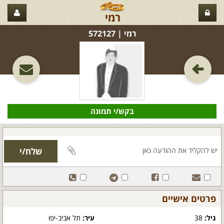
רמי
רמי‏ | 572127
בקש/י תמונה
פרטים אישיים
גיל:
38
עיר:
תל אביב-יפו