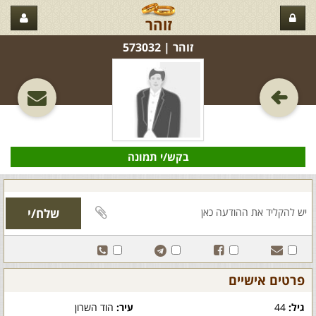
זוהר
זוהר‏ | 573032
בקש/י תמונה
פרטים אישיים
גיל:
44
עיר:
הוד השרון