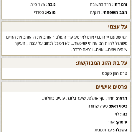
זרם דתי:
חוזר בתשובה
גובה:
175 ס"מ
מצב משפחתי:
רווק/ה
מוצא:
ספרדי
על עצמי
"מי שטעם יין הונגרי אותו לא יטע עוד העולם " אוהב את ה' אוהב את החיים
משתדל להיות הכי אמיתי שאפשר... לא מסוגל לכתוב על עצמי , העיקר
שיהיה שמח... אאה.. ונראה סבבה.
על בת הזוג המבוקשת:
טרם הוזן טקסט
פרטים אישיים
מראה:
חמוד, גוף אתלטי, שיער בלונד, עיניים כחולות.
כיסוי ראש:
כיפה שחורה
כהן:
לוי
עיסוק:
אחר
השכלה:
עד תיכונית