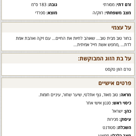
זרם דתי:
מסורתי
גובה:
183 ס"מ
מצב משפחתי:
רווק/ה
מוצא:
ספרדי
על עצמי
בחור טוב מבית טוב... שאוהב לחיות את החיים... עם זיקה ואהבת אמת
לדת... ,מחפש אשת חייל אמיתית...
על בת הזוג המבוקשת:
טרם הוזן טקסט
פרטים אישיים
מראה:
טוב מאוד, גוף אתלטי, שיער שחור, עיניים חומות.
כיסוי ראש:
סגנון אישי אחר
כהן:
ישראל
עיסוק:
מכירות
השכלה:
סטודנט
מצב כלכלי:
ממוצע