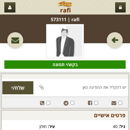
rafi
rafi‏ | 573111
בקש/י תמונה
פרטים אישיים
גיל:
40
עיר:
חולון