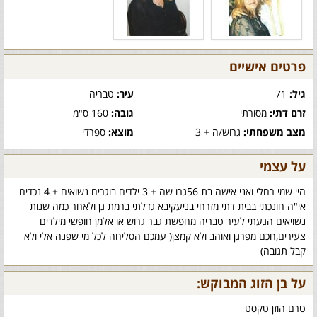
פרטים אישיים
גיל:
71
עיר:
טבריה
זרם דתי:
מסורתי
גובה:
160 ס"מ
מצב משפחתי:
גרוש/ה + 3
מוצא:
ספרדי
על עצמי
היי שמי רחלי ואני אישה בת 56גרו שה + 3 ילדים בוגרים נשואים + 4 נכדים
אי"ה חונכתי בבית דתי מזרחי בניעקיבא גדלתי ברמת גן ולאחר כמה שנות
נשויאים הגעתי לעיר טבריה מחפשת גבר גרוש או אלמן חופשי מילדים
צעירים,חכם מפרגן ואוהב ולא קמצן( עמכם הסליחה לכל מי שפנה אלי ולא
קבל תגובה)
על בן הזוג המבוקש:
טרם הוזן טקסט