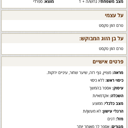
מצב משפחתי:
גרוש/ה + 1
מוצא:
ספרדי
על עצמי
טרם הוזן טקסט
על בן הזוג המבוקש:
טרם הוזן טקסט
פרטים אישיים
מראה:
מצויין, גוף רזה, שיער שחור, עיניים ירוקות.
כיסוי ראש:
ללא כיסוי
עיסוק:
אספר בהמשך
השכלה:
אקדמאי/ת
מצב כלכלי:
ממוצע
הרגלי עישון:
לא מעשן/ת
מזל:
דגים
מגורים:
אספר לך מאוחר יותר