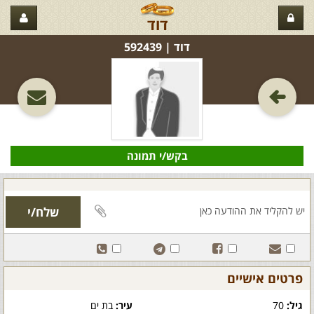
דוד
דוד‏ | 592439
בקש/י תמונה
פרטים אישיים
גיל:
70
עיר:
בת ים