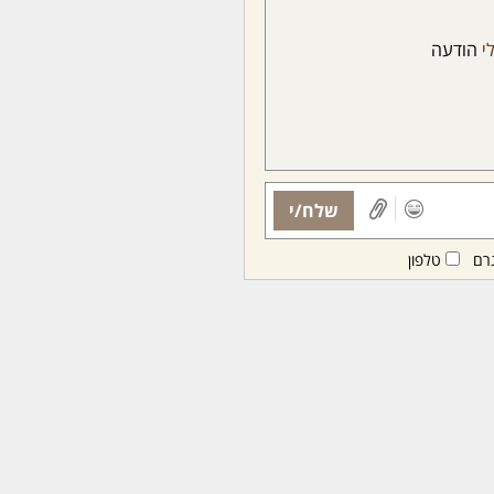
י
הודעה
שלח/י
רם
טלפון
ות ממנויות/ים בלבד