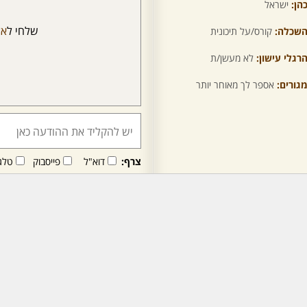
הן:
ישראל
שלחי ל
אל
שכלה:
קורס/על תיכונית
רגלי עישון:
לא מעשן/ת
גורים:
אספר לך מאוחר יותר
צרף:
דוא"ל
פייסבוק
טלג
חבר/ה זה/ו מקבל/ת פני
לרכישת מנוי - לחץ/י כאן