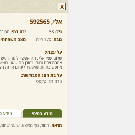
X
אלי,‏ 592565
גיל:
58
זרם דתי:
מסורת
גובה:
170 ס"מ
מצב משפחתי:
על עצמי:
שלום שמי אלי , מה אפשר לומר ,רגיש
אהבה ויחס וחום. כמובן מה שאני רוצא
מחפש בת זוג שאפשר ליזרום איתה (ה
על בת הזוג המבוקשת:
טרם הוזן טקסט
מידע בסיסי
מידע נ
מראה:
חמוד, גוף ממוצע, שיער שחור, 