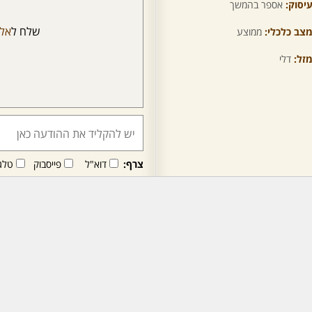
יסוק:
אספר בהמשך
שלח ל
אלי
צב כלכלי:
ממוצע
זל:
דלי
צרף:
דוא"ל
פייסבוק
טלג
חבר/ה זה/ו מקבל/ת פני
לרכישת מנוי - לחץ/י כאן