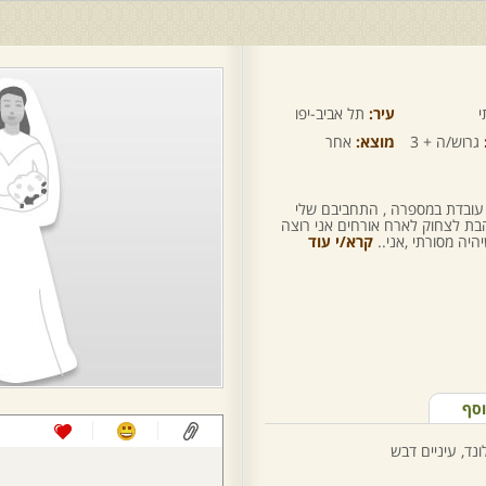
י
עיר:
תל אביב-יפו
גרוש/ה + 3
מוצא:
אחר
 עובדת במספרה , התחביבם שלי
והבת לצחוק לארח אורחים אני רוצה
היה מסורתי ,אני..
קרא/י עוד
וסף
ונד, עיניים דבש