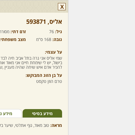
X
אליס,‏ 593871
גיל:
76
זרם דתי:
מסורת
גובה:
168 ס"מ
מצב משפחתי:
על עצמי:
שמי אליס אני גרה בתל אביב חיה לבד
בישול, יש לי שימחת חיים אני מאוד א
להכיר אדם איש שיחה שהיה מעניין ,שי
על בן הזוג המבוקש:
טרם הוזן טקסט
מידע בסיסי
מידע נ
מראה:
טוב מאוד, גוף אתלטי, שיער בל