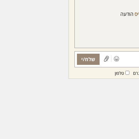
ס
הודעה
שלח/י
רם
טלפון
ות ממנויות/ים בלבד