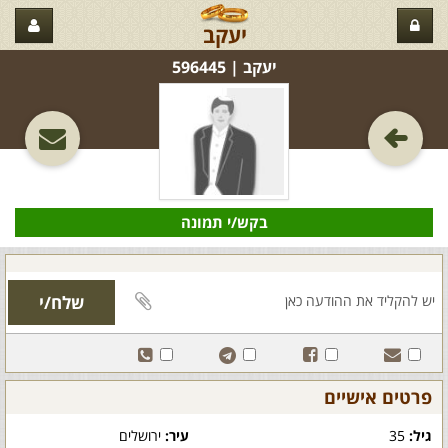
יעקב
יעקב‏ | 596445
בקש/י תמונה
פרטים אישיים
גיל:
35
עיר:
ירושלים