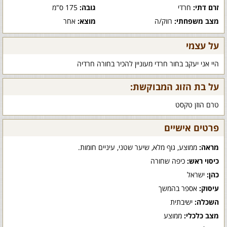
זרם דתי:
חרדי
גובה:
175 ס"מ
מצב משפחתי:
רווק/ה
מוצא:
אחר
על עצמי
היי אני יעקב בחור חרדי מעוניין להכיר בחורה חרדיה
על בת הזוג המבוקשת:
טרם הוזן טקסט
פרטים אישיים
מראה:
ממוצע, גוף מלא, שיער שטני, עיניים חומות.
כיסוי ראש:
כיפה שחורה
כהן:
ישראל
עיסוק:
אספר בהמשך
השכלה:
ישיבתית
מצב כלכלי:
ממוצע