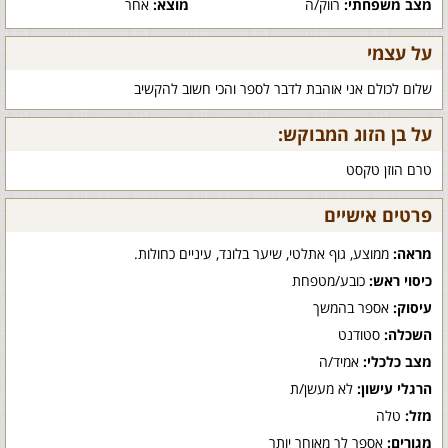
מצב משפחתי:
רווק/ה
מוצא:
אחר
על עצמי
שלום לכולם אני אוהבת לדבר לספר והכי חשוב להקשיב
על בן הזוג המבוקש:
טרם הוזן טקסט
פרטים אישיים
מראה:
ממוצע, גוף אתלטי, שיער בלונד, עיניים כחולות.
כיסוי ראש:
כובע/מטפחת
עיסוק:
אספר בהמשך
השכלה:
סטודנט
מצב כלכלי:
אמיד/ה
הרגלי עישון:
לא מעשן/ת
מזל:
טלה
מגורים:
אספר לך מאוחר יותר