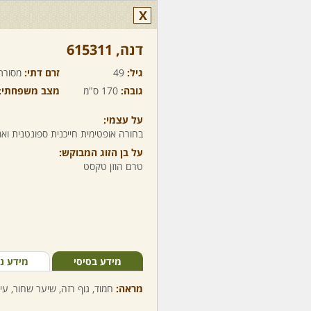
X
דנה,‏ 615311
גיל:
49
זרם דתי:
מסורת
גובה:
170 ס"מ
מצב משפחתי:
על עצמי:
בחורה אופטימית חייכנית ספונטנית וא
על בן הזוג המבוקש:
טרם הוזן טקסט
מידע בסיסי
מידע נ
מראה:
חמוד, גוף רזה, שיער שחור, עינ