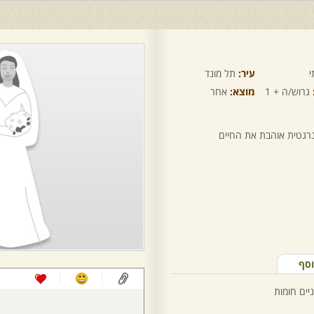
י
עיר:
תל מונד
גרוש/ה + 1
מוצא:
אחר
נרגטית אוהבת את החיים
וסף
יים חומות