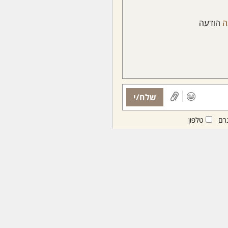
ה
הודעה
שלח/י
רם
טלפון
ות ממנויות/ים בלבד