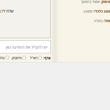
יסוק:
אספר בהמשך
שלח ל
דנ
צב כלכלי:
ממוצע
זל:
בתולה
צרף:
דוא"ל
פייסבוק
טלג
חבר/ה זה/ו מקבל/ת פני
לרכישת מנוי - לחץ/י כאן