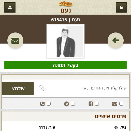
נעם
נעם‏ | 615415
בקש/י תמונה
פרטים אישיים
גיל:
35
עיר:
גדרה