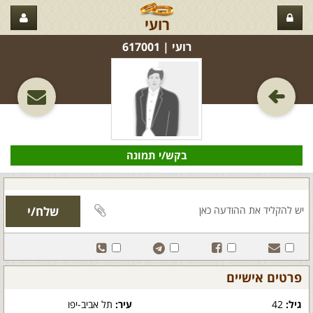
רועי
רועי‏ | 617001
בקש/י תמונה
פרטים אישיים
גיל:
42
עיר:
תל אביב-יפו