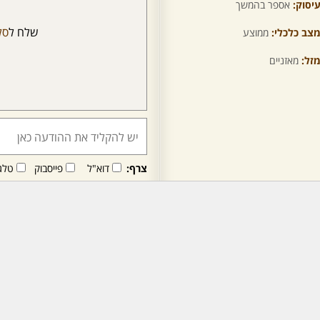
יסוק:
אספר בהמשך
שלח ל
סל
צב כלכלי:
ממוצע
זל:
מאזניים
צרף:
דוא"ל
פייסבוק
טלג
חבר/ה זה/ו מקבל/ת פני
לרכישת מנוי - לחץ/י כאן