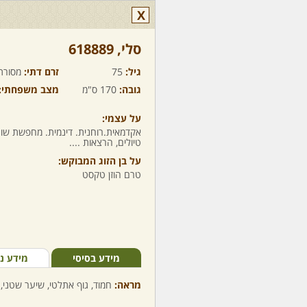
X
סלי,‏ 618889
גיל:
75
זרם דתי:
מסורת
גובה:
170 ס"מ
מצב משפחתי:
על עצמי:
אקדמאית.רוחנית. דינמית. מחפשת שות
טיולים, הרצאות ....
על בן הזוג המבוקש:
טרם הוזן טקסט
מידע בסיסי
מידע נ
מראה:
חמוד, גוף אתלטי, שיער שטני, 