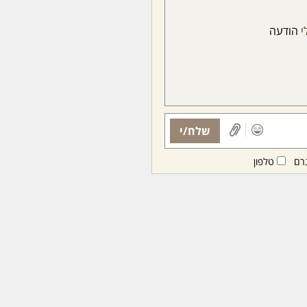
י
הודעה
שלח/י
רם
טלפון
ות ממנויות/ים בלבד