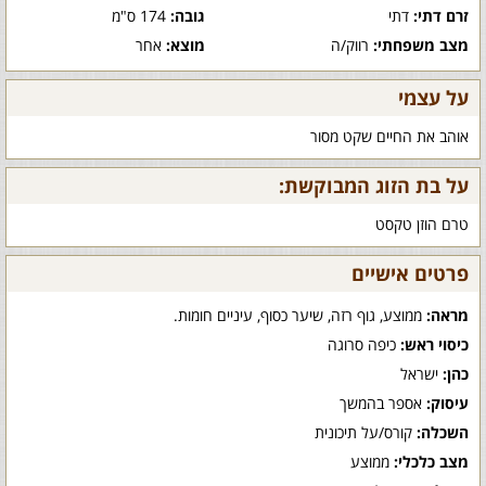
זרם דתי:
דתי
גובה:
174 ס"מ
מצב משפחתי:
רווק/ה
מוצא:
אחר
על עצמי
אוהב את החיים שקט מסור
על בת הזוג המבוקשת:
טרם הוזן טקסט
פרטים אישיים
מראה:
ממוצע, גוף רזה, שיער כסוף, עיניים חומות.
כיסוי ראש:
כיפה סרוגה
כהן:
ישראל
עיסוק:
אספר בהמשך
השכלה:
קורס/על תיכונית
מצב כלכלי:
ממוצע