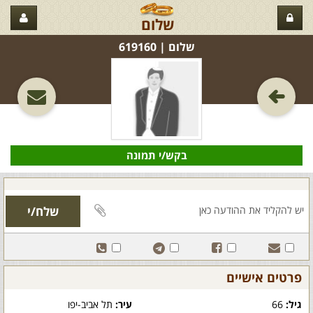
שלום
שלום‏ | 619160
בקש/י תמונה
פרטים אישיים
גיל:
66
עיר:
תל אביב-יפו