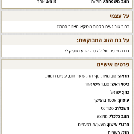
מצב משפחתי:
רווק/ה
מוצא:
אחר
על עצמי
בחור טוב נעים הליכות מוסיקאי מאיזור המרכז
על בת הזוג המבוקשת:
דו רה מי פה סול לה סי - שבע מספיק לי
פרטים אישיים
מראה:
טוב מאוד, גוף רזה, שיער חום, עיניים חומות.
כיסוי ראש:
סגנון אישי אחר
כהן:
ישראל
עיסוק:
אספר בהמשך
השכלה:
סטודנט
מצב כלכלי:
ממוצע
הרגלי עישון:
מעשן/ת לפעמים
מזל:
תאומים