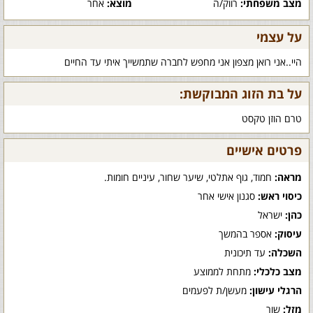
מצב משפחתי:
רווק/ה
מוצא:
אחר
על עצמי
היי..אני רואן מצפון אני מחפש לחברה שתמשייך איתי עד החיים
על בת הזוג המבוקשת:
טרם הוזן טקסט
פרטים אישיים
מראה:
חמוד, גוף אתלטי, שיער שחור, עיניים חומות.
כיסוי ראש:
סגנון אישי אחר
כהן:
ישראל
עיסוק:
אספר בהמשך
השכלה:
עד תיכונית
מצב כלכלי:
מתחת לממוצע
הרגלי עישון:
מעשן/ת לפעמים
מזל:
שור