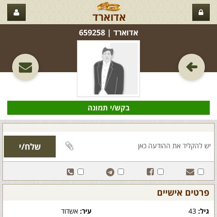
אדוארד
אדוארד‏ | 659258
בקש/י תמונה
פרטים אישיים
גיל:
43
עיר:
אשדוד