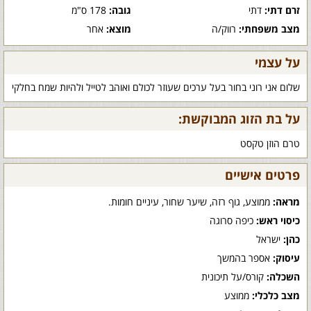
זרם דתי:
דתי
גובה:
178 ס"מ
מצב משפחתי:
רווק/ה
מוצא:
אחר
על עצמי
שלום אני רוני בחור בעל ערכים שעוזר לכולם ואוהב לטייל ולהיות שמח בחלקי
על בת הזוג המבוקשת:
טרם הוזן טקסט
פרטים אישיים
מראה:
ממוצע, גוף רזה, שיער שחור, עיניים חומות.
כיסוי ראש:
כיפה סרוגה
כהן:
ישראל
עיסוק:
אספר בהמשך
השכלה:
קורס/על תיכונית
מצב כלכלי:
ממוצע