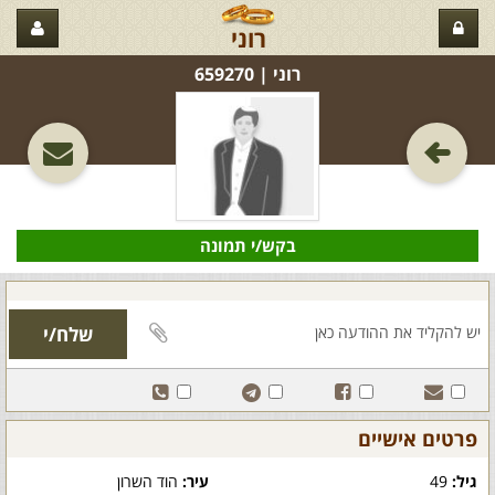
רוני
רוני‏ | 659270
בקש/י תמונה
פרטים אישיים
גיל:
49
עיר:
הוד השרון