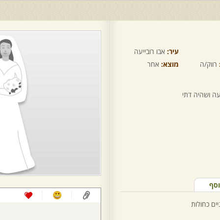
עיר:
אבו רובייעה
רווק/ה
מוצא:
אחר
עה ושהיה דתי
וסף
יים כחולות