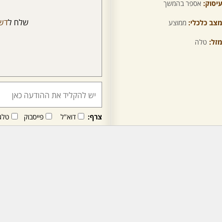
יסוק:
אספר בהמשך
שלח ל
דש
צב כלכלי:
ממוצע
זל:
טלה
צרף:
דוא"ל
פייסבוק
טלג
חבר/ה זה/ו מקבל/ת פני
לרכישת מנוי - לחץ/י כאן