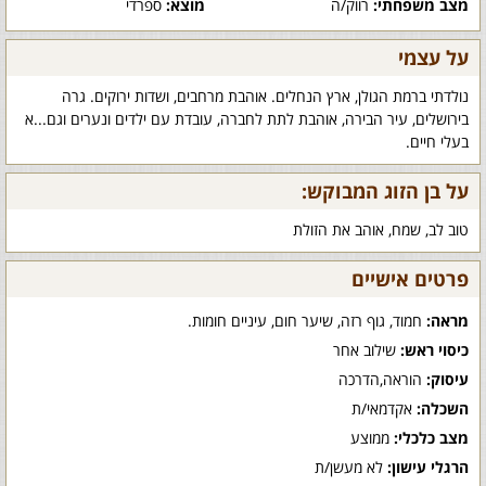
מצב משפחתי:
רווק/ה
מוצא:
ספרדי
על עצמי
נולדתי ברמת הגולן, ארץ הנחלים. אוהבת מרחבים, ושדות ירוקים. גרה
בירושלים, עיר הבירה, אוהבת לתת לחברה, עובדת עם ילדים ונערים וגם...א
בעלי חיים.
על בן הזוג המבוקש:
טוב לב, שמח, אוהב את הזולת
פרטים אישיים
מראה:
חמוד, גוף רזה, שיער חום, עיניים חומות.
כיסוי ראש:
שילוב אחר
עיסוק:
הוראה,הדרכה
השכלה:
אקדמאי/ת
מצב כלכלי:
ממוצע
הרגלי עישון:
לא מעשן/ת