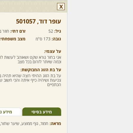
X
עופר דוד,‏ 501057
גיל:
52
זרם דתי:
חוזר ב
גובה:
173 ס"מ
מצב משפחתי:
על עצמי:
אני בחור נורא שקט ושאוהב לעשות לא
וכמה שיותר לזרום בכל מצב
על בת הזוג המבוקשת:
על בת הזוג ההיתי רוצה שהיא תהיה 
צניעות ושיהיה כייף איתה והכי חשוב ש
הכתפיים
מידע בסיסי
מידע נ
מראה:
חמוד, גוף ממוצע, שיער שחור, 