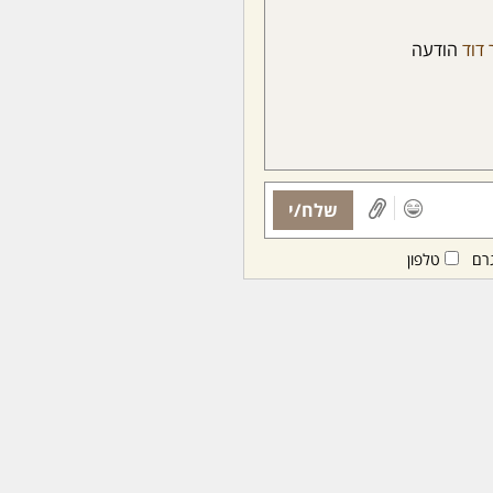
 דוד
הודעה
שלח/י
רם
טלפון
ות ממנויות/ים בלבד