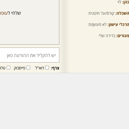
הן:
לוי
שלחי ל
עופר
שכלה:
קורס/על תיכונית
רגלי עישון:
לא מעשן/ת
גורים:
בדירה שלי
צרף:
דוא"ל
פייסבוק
טלג
חבר/ה זה/ו מקבל/ת פני
לרכישת מנוי - לחץ/י כאן