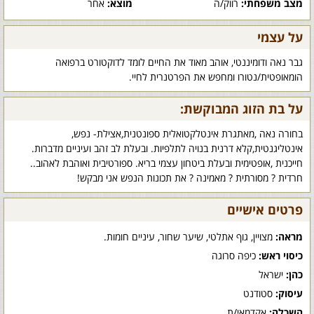
מצב משפחתי:
רווק/ה
מוצא:
אחר
על עצמי
גבר נאה ודומיננטי, אוהב מאוד את החיים לומד לדוקטורט ברפואה
הומאופטית/נטורו ומחפש את הפרטנרית לחיי.
על בת הזוג המבוקשת:
בחורה נאה ,מאתגרת אינטלקטואלית ספונטנית,אצילת- נפש,
אינטליגנטית,קלא דרנית בנויה לתלפיות. ובעלת לב זהב ועיניים מדברות.
חייכנית ,אופטימית ובעלת ביטחון עצמי בריא. ספורטיבית ואוהבת לאהוב..
חרדית ? מסורתית ? מאמינה ? את תכונות הנפש אני מבקש!
פרטים אישיים
מראה:
מצויין, גוף אתלטי, שיער שחור, עיניים חומות.
כיסוי ראש:
כיפה סרוגה
כהן:
ישראל
עיסוק:
סטודנט
השכלה:
אקדמאי/ת