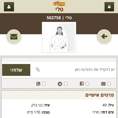
טלי
טלי‏ | 502758
פרטים אישיים
גיל:
49
עיר:
בני ברק
זרם דתי:
חרדי
גובה:
170 ס"מ