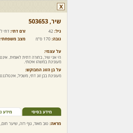
X
שיר,‏ 503653
גיל:
42
זרם דתי:
דתי לא
גובה:
170 ס"מ
מצב משפחתי:
על עצמי:
הי אני שיר, בחורה דתית לאומית. אינט
מעונינת במשהו איכותי.
על בן הזוג המבוקש:
מעונינת בבן זוג דתי, משכיל, אינטלגנט 
מידע בסיסי
מידע נ
מראה:
טוב מאוד, גוף רזה, שיער חום, 