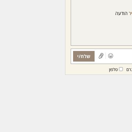
ר
הודעה
שלח/י
רם
טלפון
ות ממנויות/ים בלבד