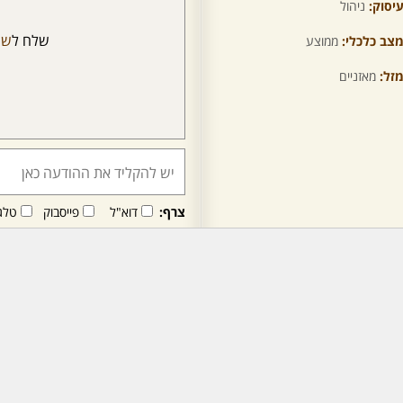
יסוק:
ניהול
שלח ל
שי
צב כלכלי:
ממוצע
זל:
מאזניים
צרף:
דוא"ל
פייסבוק
טלג
חבר/ה זה/ו מקבל/ת פני
לרכישת מנוי - לחץ/י כאן