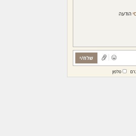
סי
הודעה
שלח/י
רם
טלפון
ות ממנויות/ים בלבד