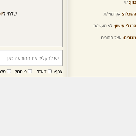
הן:
לוי
שלחי ל
יו
שכלה:
אקדמאי/ת
רגלי עישון:
לא מעשן/ת
גורים:
אצל ההורים
צרף:
דוא"ל
פייסבוק
טלג
חבר/ה זה/ו מקבל/ת פני
לרכישת מנוי - לחץ/י כאן