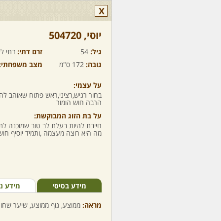
X
יוסי,‏ 504720
גיל:
54
זרם דתי:
דתי לא
גובה:
172 ס"מ
מצב משפחתי:
על עצמי:
בחור רגיש,רציני,ראש פתוח שאוהב ל
הרבה חוש הומור
על בת הזוג המבוקשת:
חייבת להיות בעלת לב טוב שמוכנה ל
מה היא רוצה מעצמה ,ותמיד יוסיף חוש
מידע בסיסי
מידע נ
מראה:
ממוצע, גוף ממוצע, שיער שחור,