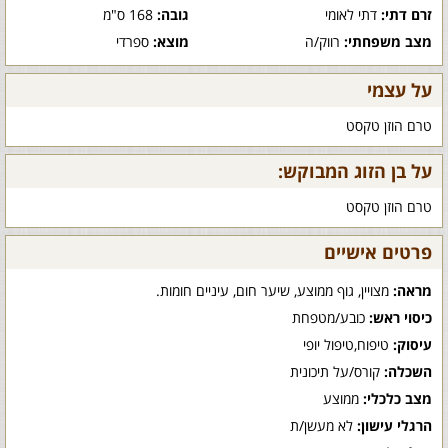
זרם דתי:
דתי לאומי
גובה:
168 ס"מ
מצב משפחתי:
רווק/ה
מוצא:
ספרדי
על עצמי
טרם הוזן טקסט
על בן הזוג המבוקש:
טרם הוזן טקסט
פרטים אישיים
מראה:
מצויין, גוף ממוצע, שיער חום, עיניים חומות.
כיסוי ראש:
כובע/מטפחת
עיסוק:
טיפוח,טיפול יופי
השכלה:
קורס/על תיכונית
מצב כלכלי:
ממוצע
הרגלי עישון:
לא מעשן/ת