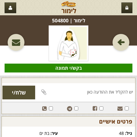
לימור
לימור‏ | 504800
בקש/י תמונה
פרטים אישיים
גיל:
48
עיר:
בת ים