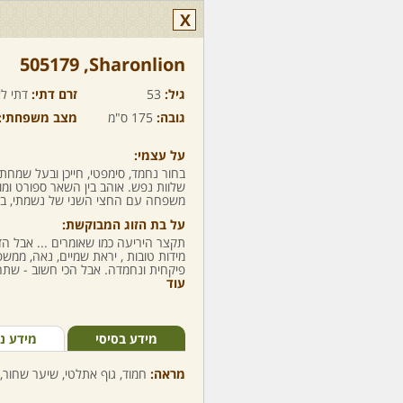
X
Sharonlion,‏ 505179
גיל:
53
זרם דתי:
דתי לא
גובה:
175 ס"מ
מצב משפחתי:
על עצמי:
בחור נחמד, סימפטי, חייכן ובעל שמחת 
שלוות נפש. אוהב בין השאר ספורט ומוזי
משפחה עם החצי השני של נשמתי, בחו
על בת הזוג המבוקשת:
תקצר היריעה כמו שאומרים ... אבל ה
מידות טובות , יראת שמיים, נאה, ממ
פיקחית ונחמדה. אבל הכי חשוב - שת
עוד
מידע בסיסי
מידע נ
מראה:
חמוד, גוף אתלטי, שיער שחור, 