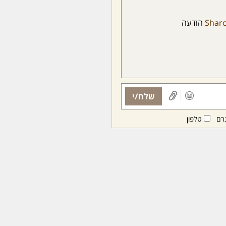
Sharo
הודעה
שלח/י
רם
טלפון
ות ממנויות/ים בלבד