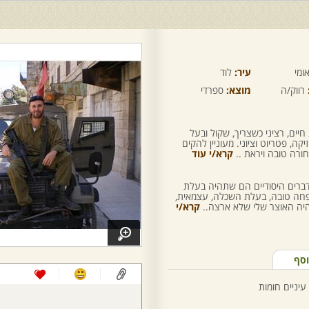
ומי
עיר:
לוד
רווק/ה
מוצא:
ספרדי
חיים, רציני כשצריך, שקול ובעל
קה, פטריוט וציוני. מעוניין להקים
רה טובה ויראת ..
קרא/י עוד
דברים היסודיים הם שתהיה בעלת
שפחה טובה, בעלת השכלה, עצמאית,
היה האוצר שלי שלא ארצה..
קרא/י
וסף
עיניים חומות