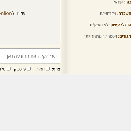
הן:
ישראל
שלחי ל
nlion
שכלה:
אקדמאי/ת
רגלי עישון:
לא מעשן/ת
גורים:
אספר לך מאוחר יותר
צרף:
דוא"ל
פייסבוק
טלג
חבר/ה זה/ו מקבל/ת פני
לרכישת מנוי - לחץ/י כאן