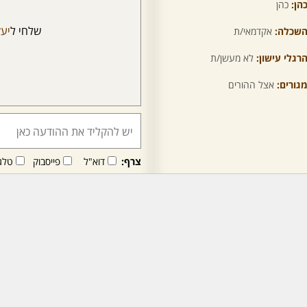
הן:
כהן
שלחי ל
יע
שכלה:
אקדמאי/ת
רגלי עישון:
לא מעשן/ת
גורים:
אצל ההורים
צרף:
דוא"ל
פייסבוק
טלג
חבר/ה זה/ו מקבל/ת פני
לרכישת מנוי - לחץ/י כאן