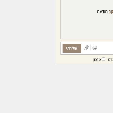
קב
הודעה
שלח/י
רם
טלפון
ות ממנויות/ים בלבד