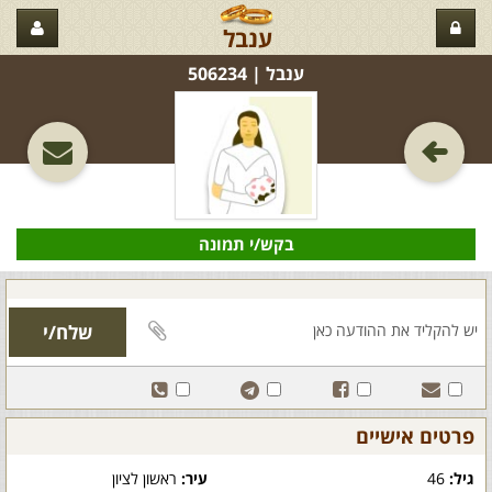
ענבל
ענבל‏ | 506234
בקש/י תמונה
פרטים אישיים
גיל:
46
עיר:
ראשון לציון