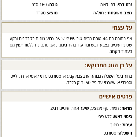
זרם דתי:
דתי לאומי
גובה:
160 ס"מ
מצב משפחתי:
רווק/ה
מוצא:
ספרדי
על עצמי
אני בחורה בת 44 טובה מבית טוב .יש לי שיער צבוע גוונים בלונדינים ורקע
שטיני ועיניים בצבע דבש וגוון עור בהיר בינוני . אני מתכוונת ללמוד יעוץ מס
בעתיד הקרוב.
על בן הזוג המבוקש:
בחור בעל השכלה גבוהה או בצבא קבע או סטודנט .דתי לאומי או דתי לייט
וספרדי או אשכנזי עד גיל 50 ורווק בלבד.
פרטים אישיים
מראה:
חמוד, גוף ממוצע, שיער אחר, עיניים דבש.
כיסוי ראש:
ללא כיסוי
עיסוק:
חינוך
השכלה:
סטודנט