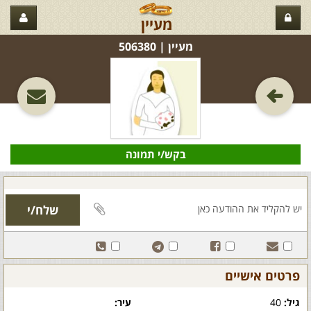
מעיין
מעיין‏ | 506380
בקש/י תמונה
פרטים אישיים
גיל:
40
עיר: