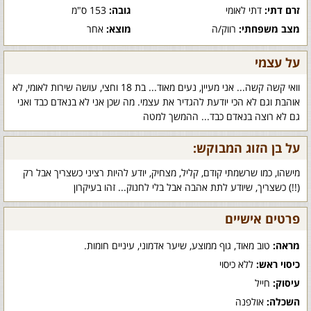
זרם דתי:
דתי לאומי
גובה:
153 ס"מ
מצב משפחתי:
רווק/ה
מוצא:
אחר
על עצמי
וואי קשה קשה... אני מעיין, נעים מאוד... בת 18 וחצי, עושה שירות לאומי, לא
אוהבת וגם לא הכי יודעת להגדיר את עצמי. מה שכן אני לא בנאדם כבד ואני
גם לא רוצה בנאדם כבד... ההמשך למטה
על בן הזוג המבוקש:
מישהו, כמו שרשמתי קודם, קליל, מצחיק, יודע להיות רציני כשצריך אבל רק
(!!) כשצריך, שיודע לתת אהבה אבל בלי לחנוק... זהו בעיקרון
פרטים אישיים
מראה:
טוב מאוד, גוף ממוצע, שיער אדמוני, עיניים חומות.
כיסוי ראש:
ללא כיסוי
עיסוק:
חייל
השכלה:
אולפנה