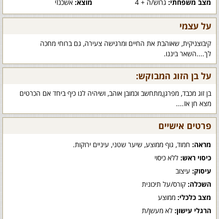
מצב משפחתי:
גרוש/ה + 4
מוצא:
אשכנזי
על עצמי
קיבוצניקית, שאוהבת את החיים ומרגישה צעירה, גם ברוחי מחכה
לך....השאר ביננו.
על בן הזוג המבוקש:
בן זוג מכבד, מפרגן,מתחשב וכמובן אוהב, ושיהיה לנו כיף ביחד אם הכרטים
מצא חן אז....
פרטים אישיים
מראה:
חמוד, גוף ממוצע, שיער שטני, עיניים ירוקות.
כיסוי ראש:
ללא כיסוי
עיסוק:
עיצוב
השכלה:
קורס/על תיכונית
מצב כלכלי:
ממוצע
הרגלי עישון:
לא מעשן/ת