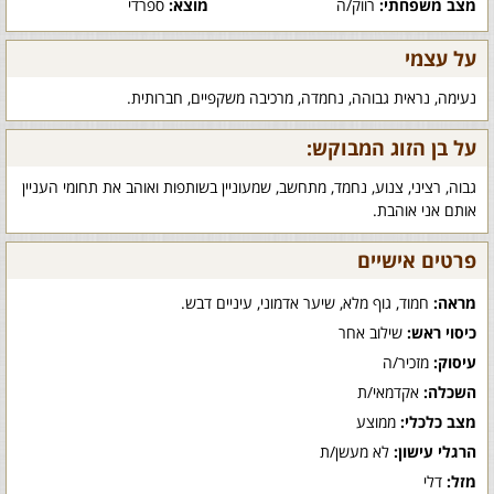
מצב משפחתי:
רווק/ה
מוצא:
ספרדי
על עצמי
נעימה, נראית גבוהה, נחמדה, מרכיבה משקפיים, חברותית.
על בן הזוג המבוקש:
גבוה, רציני, צנוע, נחמד, מתחשב, שמעוניין בשותפות ואוהב את תחומי העניין
אותם אני אוהבת.
פרטים אישיים
מראה:
חמוד, גוף מלא, שיער אדמוני, עיניים דבש.
כיסוי ראש:
שילוב אחר
עיסוק:
מזכיר/ה
השכלה:
אקדמאי/ת
מצב כלכלי:
ממוצע
הרגלי עישון:
לא מעשן/ת
מזל:
דלי