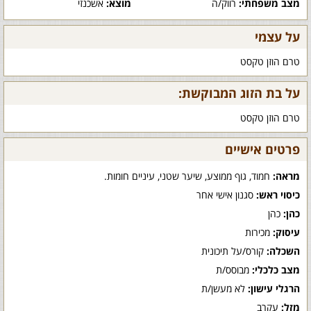
מצב משפחתי:
רווק/ה
מוצא:
אשכנזי
על עצמי
טרם הוזן טקסט
על בת הזוג המבוקשת:
טרם הוזן טקסט
פרטים אישיים
מראה:
חמוד, גוף ממוצע, שיער שטני, עיניים חומות.
כיסוי ראש:
סגנון אישי אחר
כהן:
כהן
עיסוק:
מכירות
השכלה:
קורס/על תיכונית
מצב כלכלי:
מבוסס/ת
הרגלי עישון:
לא מעשן/ת
מזל:
עקרב