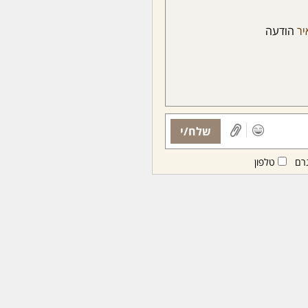
יר
הודעה
שלח/י
רם
טלפון
ות ממנויות/ים בלבד