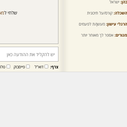
הן:
ישראל
שלחי ל
מא
שכלה:
קורס/על תיכונית
רגלי עישון:
מעשן/ת לפעמים
גורים:
אספר לך מאוחר יותר
צרף:
דוא"ל
פייסבוק
טלג
חבר/ה זה/ו מקבל/ת פני
לרכישת מנוי - לחץ/י כאן