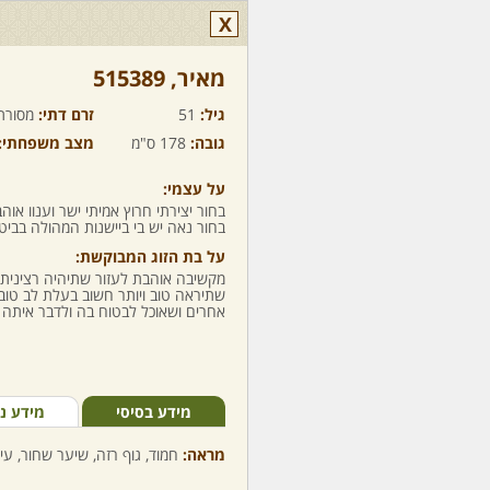
X
מאיר,‏ 515389
גיל:
51
זרם דתי:
מסורת
גובה:
178 ס"מ
מצב משפחתי:
על עצמי:
בחור יצירתי חרוץ אמיתי ישר וענוו אוהב
בחור נאה יש בי ביישנות המהולה בביטח
על בת הזוג המבוקשת:
מקשיבה אוהבת לעזור שתיהיה רצינית 
שתיראה טוב ויותר חשוב בעלת לב טוב
אחרים ושאוכל לבטוח בה ולדבר איתה 
מידע בסיסי
מידע נ
מראה:
חמוד, גוף רזה, שיער שחור, עינ