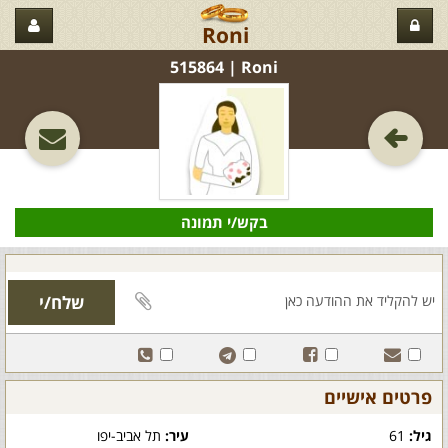
Roni
Roni‏ | 515864
בקש/י תמונה
פרטים אישיים
גיל:
61
עיר:
תל אביב-יפו