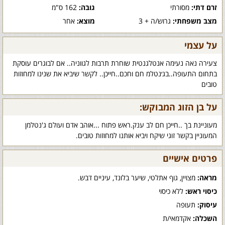
זרם דתי:
מסורתי
גובה:
162 ס"מ
מצב משפחתי:
גרוש/ה + 3
מוצא:
אחר
על עצמי
צעירה נאה נעימה אנטלגנטית שוחרת תרבות לגווניה.. אם לבוגרים עוסקת
בתחום התעופה..בג׳נטלמ חם וחכם..חייכן.. לקשר שיביא את שנינו למחוזות
טובים
על בן הזוג המבוקש:
מעוניינת בך ..חייכן חם לב ענק.ראש פתוח ...אוהב אדם ועולם ג'נטלמן
המעוניין בקשר זוגי שיקח ויביא אותנו למחוזות טובים.
פרטים אישיים
מראה:
מצויין, גוף אתלטי, שיער בלונד, עיניים דבש.
כיסוי ראש:
ללא כיסוי
עיסוק:
תעופה
השכלה:
אקדמאי/ת