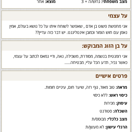
מצב משפחתי:
גרוש/ה + 3
מוצא:
אחר
על עצמי
אני מחפשת פשוט בן אדם , שאפשר לשוחח איתו על כל נושא בעולם, אמין
נאמן עם חוש הומור וכמובן אינטליגנט. יש דבר כזה עדיין??
על בן הזוג המבוקש:
אני רומנטית בנשמה, מסודרת, משכילה, נאה, ודיי נמאס לכתוב על עצמי,
כאשר נכיר, תדע הכל עליי, מבטיחה.....
פרטים אישיים
מראה:
טוב מאוד, גוף רזה, שיער חום, עיניים חומות.
כיסוי ראש:
ללא כיסוי
עיסוק:
מכירות
השכלה:
סטודנט
מצב כלכלי:
מבוסס/ת
הרגלי עישון:
לא מעשן/ת