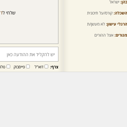
הן:
ישראל
שלחי ל
דו
שכלה:
קורס/על תיכונית
רגלי עישון:
לא מעשן/ת
גורים:
אצל ההורים
צרף:
דוא"ל
פייסבוק
טלג
חבר/ה זה/ו מקבל/ת פני
לרכישת מנוי - לחץ/י כאן