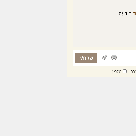
ד
הודעה
שלח/י
רם
טלפון
ות ממנויות/ים בלבד