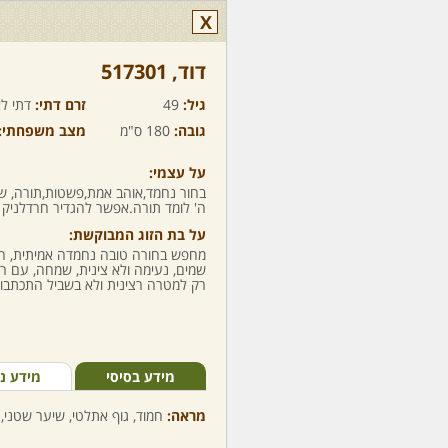
X
דוד,‏ 517301
גיל:
49
זרם דתי:
דתי לא
גובה:
180 ס"מ
מצב משפחתי:
על עצמי:
בחור נחמד,אוהב אמת,פשטות,תורה, 
ה' לומד תורה.אפשר להגדיר חרדלניק
על בת הזוג המבוקשת:
מחפש בחורה טובה נחמדה אמיתית, ח
שמים, נעימה ולא צינית, שמחה, עם רצו
רק למטרה רצינית ולא בשביל התכתבוי
מידע בסיסי
מידע נ
מראה:
חמוד, גוף אתלטי, שיער שטני, 