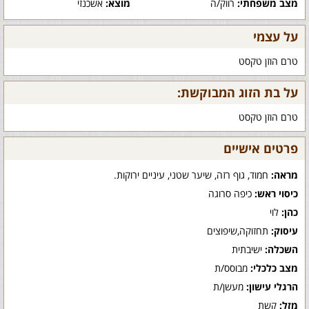
מצב משפחתי:
רווק/ה
מוצא:
אשכנזי
על עצמי
טרם הוזן טקסט
על בת הזוג המבוקשת:
טרם הוזן טקסט
פרטים אישיים
מראה:
חמוד, גוף רזה, שיער שטני, עיניים ירוקות.
כיסוי ראש:
כיפה סרוגה
כהן:
לוי
עיסוק:
תחזוקה,שיפוצים
השכלה:
ישיבתית
מצב כלכלי:
מבוסס/ת
הרגלי עישון:
מעשן/ת
מזל:
קשת