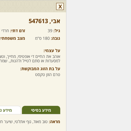
X
אבי,‏ 547613
גיל:
39
זרם דתי:
חרדי ל
גובה:
180 ס"מ
מצב משפחתי:
על עצמי:
אוהב את החיים די אופטימי, מחייך, וט
למסעדות או סתם לטייל ולהנות,. שמח 
על בת הזוג המבוקשת:
טרם הוזן טקסט
מידע בסיסי
מידע נ
מראה:
טוב מאוד, גוף אתלטי, שיער חום