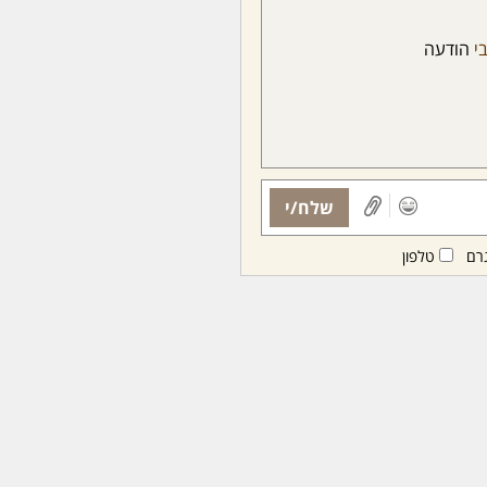
י
הודעה
שלח/י
רם
טלפון
ות ממנויות/ים בלבד