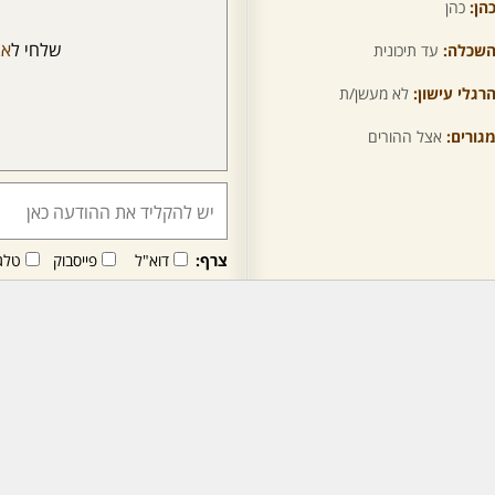
הן:
כהן
שלחי ל
אב
שכלה:
עד תיכונית
רגלי עישון:
לא מעשן/ת
גורים:
אצל ההורים
צרף:
דוא"ל
פייסבוק
טלג
חבר/ה זה/ו מקבל/ת פני
לרכישת מנוי - לחץ/י כאן