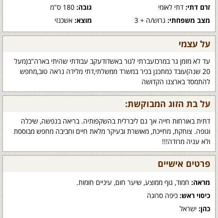
זרם דתי:
דתי לאומי
גובה:
180 ס"מ
מצב משפחתי:
גרוש/ה + 3
מוצא:
אשכנזי
על עצמי
עד לא מזמן גר במרכזעברתי לגור באשדודעקב עבודתי שהיתי בארה"ב(מעל
20 שנה)עובד כמתכנן בכיר במשרד ממשלתי,דתי מלידה נראה טוב,מחפש
להתמסד בארצנו הקדושה
על בת הזוג המבוקשת:
דתית באורחות חייה אך גם ליברלית בהשקפותיה. בריאה בנפשה, שיכלה
וגופה. צוחקת, מחייכת, מאושרת ובעיקר מלאת חיים וחביבה מחפש מבוססת
ולא עניה מרודה!!!
פרטים אישיים
מראה:
חמוד, גוף ממוצע, שיער חום, עיניים חומות.
כיסוי ראש:
כיפה סרוגה
כהן:
ישראל