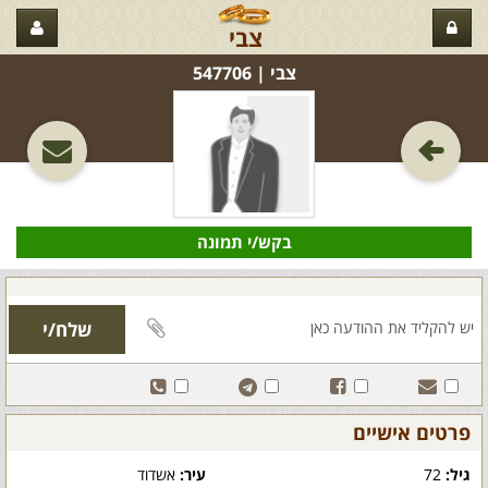
צבי
צבי‏ | 547706
בקש/י תמונה
פרטים אישיים
גיל:
72
עיר:
אשדוד