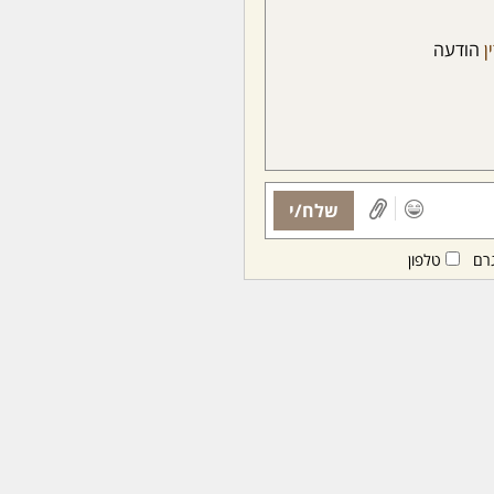
ן
הודעה
שלח/י
רם
טלפון
ות ממנויות/ים בלבד