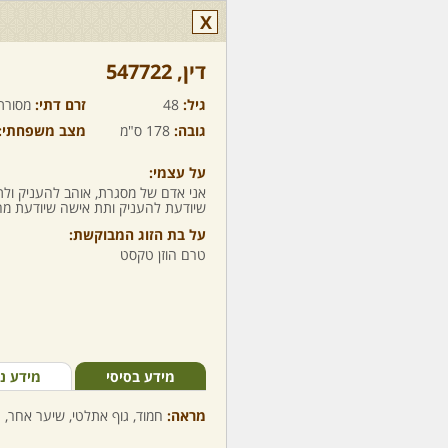
X
דין,‏ 547722
גיל:
48
זרם דתי:
מסורת
גובה:
178 ס"מ
מצב משפחתי:
על עצמי:
אני אדם של מסגרת, אוהב להעניק ולת
שיודעת להעניק ותת אישה שיודעת מה
על בת הזוג המבוקשת:
טרם הוזן טקסט
מידע בסיסי
מידע נ
מראה:
חמוד, גוף אתלטי, שיער אחר, ע