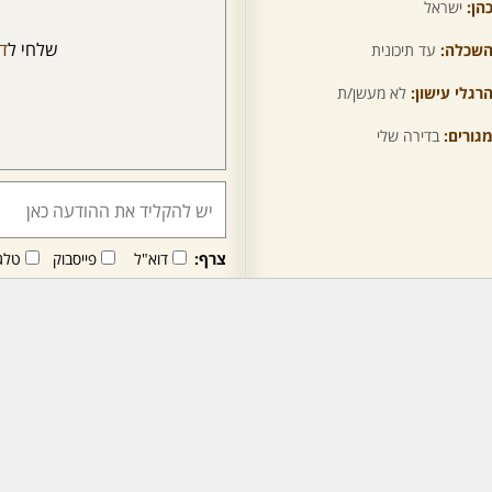
הן:
ישראל
שלחי ל
די
שכלה:
עד תיכונית
רגלי עישון:
לא מעשן/ת
גורים:
בדירה שלי
צרף:
דוא"ל
פייסבוק
טלג
חבר/ה זה/ו מקבל/ת פני
לרכישת מנוי - לחץ/י כאן