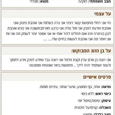
מצב משפחתי:
רווק/ה
מוצא:
ספרדי
על עצמי
היי אני רחלי מחפשת קשר רציני אני גרה בשלומי אני אוהבת פינוק ואני
אוהבת ויודעת לפנק אני מזל טלה אני כרגע חוזרתבתשובה אני נורא אוהבת
לנגן בגיטרה וזהו ואם תחליט להיר אותי אז אני אספר יותר לעומק מה אני ומי
אני ויותר מה אני אוהבת לעשות בחיים שלי.... ....
על בן הזוג המבוקש:
אני רוצה בן אדם עדין וקצת פלפל אני רוצה גבר שיודע לפנק ויודע לתמוך
ולעזור ושתמיד יהיה לידך .. מחפשת בחור אופטימי וספונטני
פרטים אישיים
מראה:
אחר, גוף ממוצע, שיער שחור, עיניים חומות.
כיסוי ראש:
ללא כיסוי
עיסוק:
טיפוח,טיפול יופי
השכלה:
קורס/על תיכונית
מצב כלכלי:
ממוצע