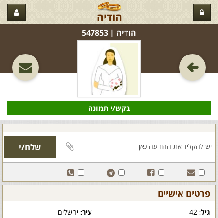
הודיה
הודיה‏ | 547853
בקש/י תמונה
פרטים אישיים
גיל:
42
עיר:
ירושלים