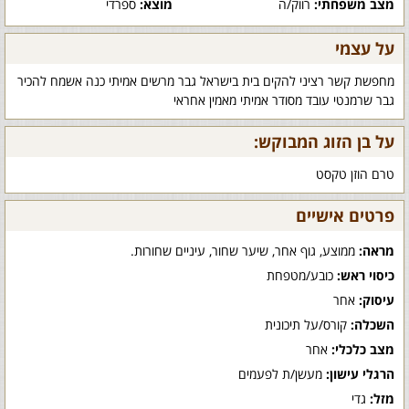
מצב משפחתי:
רווק/ה
מוצא:
ספרדי
על עצמי
מחפשת קשר רציני להקים בית בישראל גבר מרשים אמיתי כנה אשמח להכיר
גבר שרמנטי עובד מסודר אמיתי מאמין אחראי
על בן הזוג המבוקש:
טרם הוזן טקסט
פרטים אישיים
מראה:
ממוצע, גוף אחר, שיער שחור, עיניים שחורות.
כיסוי ראש:
כובע/מטפחת
עיסוק:
אחר
השכלה:
קורס/על תיכונית
מצב כלכלי:
אחר
הרגלי עישון:
מעשן/ת לפעמים
מזל:
גדי