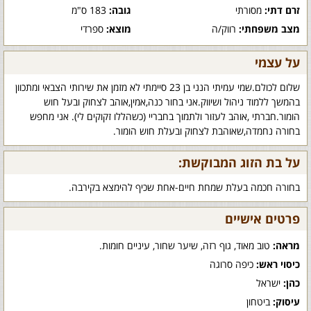
זרם דתי:
מסורתי
גובה:
183 ס"מ
מצב משפחתי:
רווק/ה
מוצא:
ספרדי
על עצמי
שלום לכולם.שמי עמיתי הנני בן 23 סיימתי לא מזמן את שירותי הצבאי ומתכוון
בהמשך ללמוד ניהול ושיווק.אני בחור כנה,אמין,אוהב לצחוק ובעל חוש
הומור.חברתי ,אוהב לעזור ולתמוך בחבריי (כשהללו זקוקים לי). אני מחפש
בחורה נחמדה,שאוהבת לצחוק ובעלת חוש הומור.
על בת הזוג המבוקשת:
בחורה חכמה בעלת שמחת חיים-אחת שכיף להימצא בקירבה.
פרטים אישיים
מראה:
טוב מאוד, גוף רזה, שיער שחור, עיניים חומות.
כיסוי ראש:
כיפה סרוגה
כהן:
ישראל
עיסוק:
ביטחון