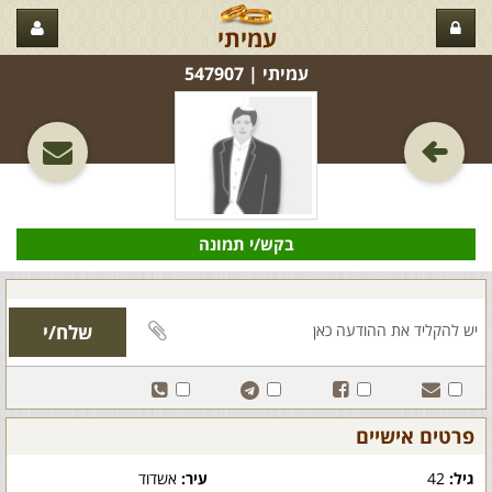
עמיתי
עמיתי‏ | 547907
בקש/י תמונה
פרטים אישיים
גיל:
42
עיר:
אשדוד