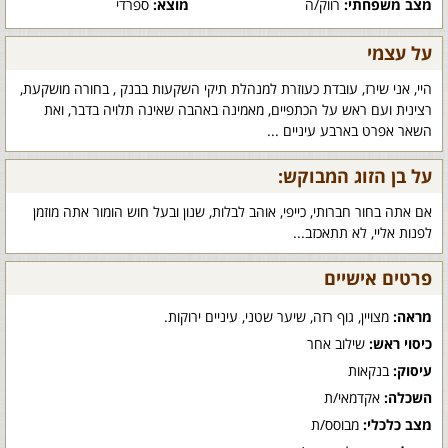
מצב משפחתי:
רווק/ה
מוצא:
ספרדי
על עצמי
היי, אני שירז, עובדת כעוזרת למנהלת תיקי השקעות בבנק , בחורה מושקעת,
רצינית ועם ראש על הכתפיים, מאמינה באהבה שאינה תלויה בדבר, ואת
השאר אפרט בארבע עיניים ...
על בן הזוג המבוקש:
אם אתה בחור חברותי, כייפי, אוהב לבלות, שנון ובעל חוש הומור אתה מוזמן
לפנות אליי, לא תתאכזב...
פרטים אישיים
מראה:
מצויין, גוף רזה, שיער שטני, עיניים ירוקות.
כיסוי ראש:
שילוב אחר
עיסוק:
בנקאות
השכלה:
אקדמאי/ת
מצב כלכלי:
מבוסס/ת