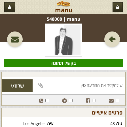
manu
manu‏ | 548008
בקש/י תמונה
פרטים אישיים
גיל:
48
עיר:
Los Angeles