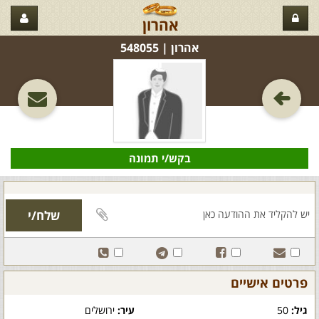
אהרון
אהרון‏ | 548055
בקש/י תמונה
פרטים אישיים
גיל:
50
עיר:
ירושלים