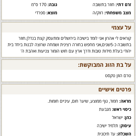
זרם דתי:
חוזר בתשובה
גובה:
170 ס"מ
מצב משפחתי:
רווק/ה
מוצא:
ספרדי
על עצמי
קוראים לי אהרון אני לומד בישיבה בירושלים ומתעסק קצת בנדלן.חוזר
בתשובה כ-5שנים,אני מחפש בחורה רצינית ושמחה שרוצה לבנות ביחד בית
יהודי בעלת מידות טובות ודרך ארץ עם חוש הומור צניעות ואהבת ה'
על בת הזוג המבוקשת:
טרם הוזן טקסט
פרטים אישיים
מראה:
חמוד, גוף ממוצע, שיער חום, עיניים חומות.
כיסוי ראש:
מגבעת
כהן:
ישראל
עיסוק:
תלמיד ישיבה
השכלה:
עד תיכונית