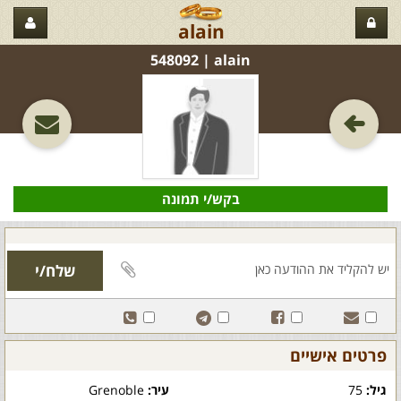
alain
alain‏ | 548092
בקש/י תמונה
פרטים אישיים
גיל:
75
עיר:
Grenoble